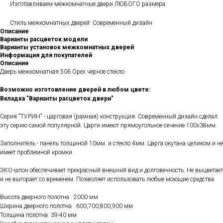
Изготавливаем межкомнатные двери ЛЮБОГО размера
Стиль межкомнатных дверей: Современный дизайн
Описание
Варианты расцветок модели
Варианты установок межкомнатных дверей
Информация для покупателей
Описание
Дверь межкомнатная 506 Орех черное стекло
Возможно изготовление дверей в любом цвете:
Вкладка "Варианты расцветок двери"
Серия "ТУРИН" - царговая (рамная) конструкция. Современный дизайн сделал
эту серию самой популярной. Царги имеют прямоугольное сечение 100х38мм.
Заполнитель - панель толщиной 10мм. и стекло 4мм. Царга окутана целиком и не
имеет проблемной кромки.
ЭКО-шпон обеспечивает прекрасный внешний вид и долговечность. Не выцветает
и не выгорает со временем. Позволяет использовать любые моющие средства.
Высота дверного полотна : 2000 мм
Ширина дверного полотна : 600,700,800,900 мм
Толщина полотна: 39-40 мм