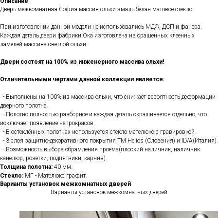
Описание
Дверь межкомнатная София массив ольхи эмаль белая матовое стекло
При изготовлении данной модели не использовались МДФ, ДСП и фанера.
Каждая деталь двери фабрики Ока изготовлена из сращенных клеенных
ламелей массива светлой ольхи.
Двери состоят на 100% из инженерного массива ольхи!
Отличительными чертами данной коллекции является:
- Выполнены на 100% из массива ольхи, что снижает вероятность деформации
дверного полотна.
- Полотно полностью разборное и каждая деталь окрашивается отдельно, что
исключает появление непрокрасов.
- В остеклённых полотнах используется стекло мателюкс с гравировкой.
- 3 слоя защитно-декоративного покрытия ТМ Helios (Словения) и ILVA(Италия).
- Возможность выбора обрамления проёма(плоский наличник, наличник
канелюр, розетки, подпятники, карниз).
Толщина полотна:
40 мм.
Стекло:
МГ - Мателюкс графит.
Варианты установок межкомнатных дверей
Варианты установок межкомнатных дверей