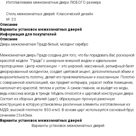
Изготавливаем межкомнатные двери ЛЮБОГО размера
Стиль межкомнатных дверей: Классический дизайн
№: 20
Описание
Варианты установок межкомнатных дверей
Информация для покупателей
Описание
Дверь межкомнатная Прадо белый, молдинг серебро
Межкомнатная дверь Прадо создана для того, что бы порадовать Вас роскошной
красотой модели: "Прадо" с шикарным внешний видом и идеальными
пропорциями. Центр композиции — это широкий, массивный, рельефный багет
декорированный молдингом, создает цветовой акцент, дополнительный объем и
выразительность полотну, делает его привлекательным и изысканным. Полотно
с совершенной композицией, как предмет интерьера, украсит любое помещение,
наполнит его красотой, теплом и уютом. А самое главное, не выйдет из моды,
ведь классика всегда в тренде. Модель относится к царговой конструкции двери.
Состоит из сборных деталей (царг), образующих прочную рамочную
конструкцию в которую установлены различные элементы изготовленные из
МДФ, высокой плотности: 850 кгм3. В основе царг используется сосновый брус
сечением 25х40мм.
Варианты установок межкомнатных дверей
Варианты установок межкомнатных дверей