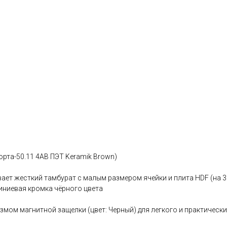
рта-50.11 4AB ПЭТ Keramik Brown)
ает жесткий тамбурат с малым размером ячейки и плита HDF (на 
иниевая кромка чёрного цвета
мом магнитной защелки (цвет: Черный) для легкого и практическ