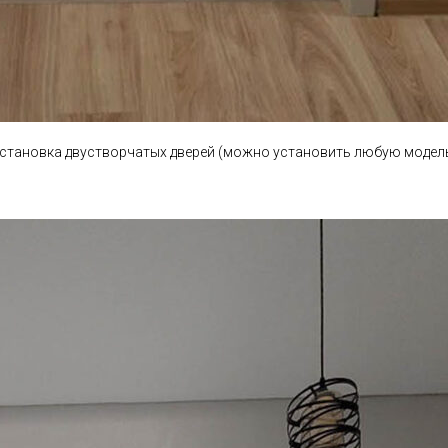
становка двустворчатых дверей (можно установить любую модел