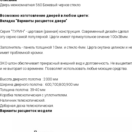
Описание
Дверь межкомнатная 560 Бежевый черное стекло
Возможно изготовление дверей в любом цвете:
Вкладка "Варианты расцветок двери"
Серия "ТУРИН" - царговая (рамная) конструкция. Современный дизайн сделал
эту серию самой популярной. Царги имеют прямоугольное сечение 100х38мм.
Заполнитель - панель толщиной 10мм. и стекло 4мм. Царга окутана целиком и не
имеет проблемной кромки.
ЭКО-шпон обеспечивает прекрасный внешний вид и долговечность. Не выцветает
и не выгорает со временем. Позволяет использовать любые моющие средства.
Высота дверного полотна : 2000 мм
Ширина дверного полотна : 600,700,800,900 мм
Толщина полотна: 39-40 мм
Коробка телескопическая с уплотнителем.
Наличник телескопический.
Доборная доска телескопическая.
Варианты расцветок модели