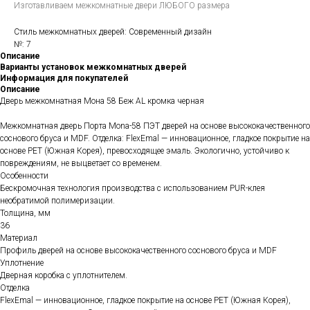
Изготавливаем межкомнатные двери ЛЮБОГО размера
Стиль межкомнатных дверей: Современный дизайн
№: 7
Описание
Варианты установок межкомнатных дверей
Информация для покупателей
Описание
Дверь межкомнатная Мона 58 Беж AL кромка черная
Межкомнатная дверь Порта Mona-58 ПЭТ дверей на основе высококачественного
соснового бруса и MDF. Отделка: FlexEmal — инновационное, гладкое покрытие на
основе PET (Южная Корея), превосходящее эмаль. Экологично, устойчиво к
повреждениям, не выцветает со временем.
Особенности
Бескромочная технология производства с использованием PUR-клея
необратимой полимеризации.
Толщина, мм
36
Материал
Профиль дверей на основе высококачественного соснового бруса и MDF
Уплотнение
Дверная коробка с уплотнителем.
Отделка
FlexEmal — инновационное, гладкое покрытие на основе PET (Южная Корея),