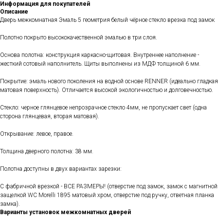
Информация для покупателей
Описание
Дверь межкомнатная Эмаль 5 геометрия белый чёрное стекло врезка под замок
Полотно покрыто высококачественной эмалью в три слоя.
Основа полотна: конструкция каркасно-щитовая. Внутреннее наполнение -
жесткий сотовый наполнитель. Щиты выполнены из МДФ толщиной 6 мм.
Покрытие: эмаль нового поколения на водной основе RENNER (идеально гладкая
матовая поверхность). Отличается высокой экологичностью и долговечностью.
Стекло: черное глянцевое непрозрачное стекло 4мм, не пропускает свет (одна
сторона глянцевая, вторая матовая).
Открывание: левое, правое.
Толщина дверного полотна: 38 мм.
Полотна доступны в двух вариантах зарезки:
С фабричной врезкой - ВСЕ РАЗМЕРЫ! (отверстие под замок, замок с магнитной
защелкой WC Morelli 1895 матовый хром, отверстие под ручку, ответная планка
замка).
Варианты установок межкомнатных дверей