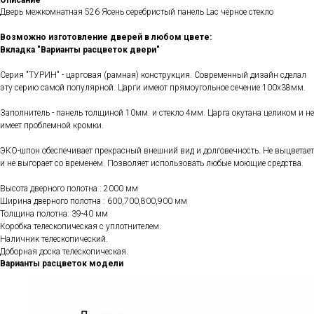
Описание
Дверь межкомнатная 526 Ясень серебристый панель Lac чёрное стекло
Возможно изготовление дверей в любом цвете:
Вкладка "Варианты расцветок двери"
Серия "ТУРИН" - царговая (рамная) конструкция. Современный дизайн сделал
эту серию самой популярной. Царги имеют прямоугольное сечение 100х38мм.
Заполнитель - панель толщиной 10мм. и стекло 4мм. Царга окутана целиком и не
имеет проблемной кромки.
ЭКО-шпон обеспечивает прекрасный внешний вид и долговечность. Не выцветает
и не выгорает со временем. Позволяет использовать любые моющие средства.
Высота дверного полотна : 2000 мм
Ширина дверного полотна : 600,700,800,900 мм
Толщина полотна: 39-40 мм
Коробка телескопическая с уплотнителем.
Наличник телескопический.
Доборная доска телескопическая.
Варианты расцветок модели