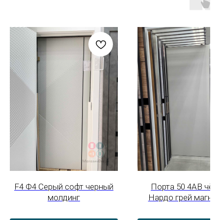
F4 Ф4 Серый софт черный
Порта 50 4AB чёр
молдинг
Нардо грей магни
замок