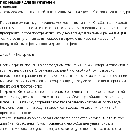
Информация для покупателей
Описание
Дверь межкомнатная Касабланка эмаль RAL 7047 (серый) стекло эмаль квадрат
Представляем вашему вниманию межкомнатные двери "Касабланка" высотой
2000 мм – воплощение изысканного стиля и функциональности, призванное
преобразить любое пространство. Эти двери станут идеальным решением для
тех, кто ценит утонченность, комфорт и стремление к созданию светлой,
воздушной атмосферы в своем доме или офисе.
Дизайн и Материалы:
Цвет: Двери выполнены в благородном оттенке RAL 7047, который относится к
группе серых цветов. Этот универсальный и спокойный тон прекрасно
вписывается в различные интерьерные решения, от классики до современных
минималистичных стилей. Он создает ощущение умиротворения и гармонии, не
перегружая пространство.
Покрытие: Высококачественная эмаль обеспечивает не только превосходный
внешний вид, но и долговечность покрытия. Эмаль устойчива к истиранию,
влаге и выцветанию, сохраняя свою первозданную красоту на долгие годы.
Гладкая, приятная на ощупь поверхность добавляет дверям тактильной
привлекательности.
Стекло: Вставки из эмалированного стекла являются ключевым элементом
дизайна "Касабланка". Эмалированное стекло обладает уникальными
свойствами: оно пропускает свет, создавая ощущение простора и легкости, но