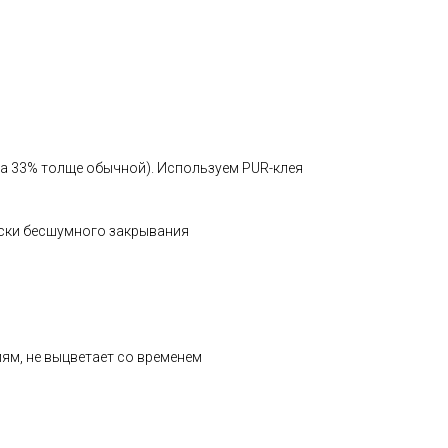
на 33% толще обычной). Используем PUR-клея
ески бесшумного закрывания
ям, не выцветает со временем