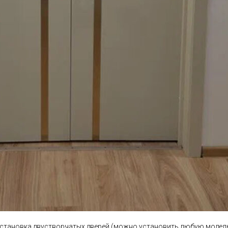
становка двустворчатых дверей (можно установить любую модел