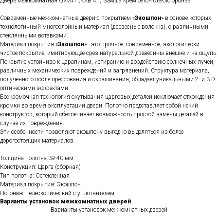
Дверь межкомнатная QXV41 (КХВ 41) Замша крем бетон стекло бронза
Современные межкомнатные двери с покрытием «
Экошпон
» в основе которых
технологичный многослойный материал (древесные волокна), с различными
стеклянными вставками.
Материал покрытия «
Экошпон
» - это прочное, современное, экологически
чистое покрытие, имитирующее срез натуральной древесины внешне и на ощупь.
Покрытие устойчиво к царапинам, истиранию и воздействию солнечных лучей,
различных механических повреждений и загрязнений. Структура материала,
полученного после прессования и окрашивания, обладает уникальными 2- и 3-D
оптическими эффектами.
Бескромочная технология окутывания царговых деталей исключает отхождения
кромки во время эксплуатации двери. Полотно представляет собой некий
конструктор, который обеспечивает возможность простой замены деталей в
случае их повреждения.
Эти особенности позволяют экошпону выгодно выделяться из более
дорогостоящих материалов.
Толщина полотна:39-40 мм
Конструкция: Царга (сборная)
Тип полотна: Остекленная
Материал покрытия: Экошпон
Погонаж: Телескопический с уплотнителем
Варианты установок межкомнатных дверей
Варианты установок межкомнатных дверей