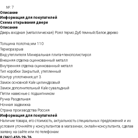
№: 7
Описание
Информация для покупателей
Схема открывания двери
Описание
Дверь входная (металлическая) Роял термо Дуб темный/Белое дерево
Толщина полотна,мм 110
Терморазрыв
Вид утеплителя Минеральная плита+пенополистирол
Внешняя отделка оцинкованный металл
Внутренняя отделка оцинкованный металл
Тип коробки Закрытый, утепленный
Контур уплотнения,шт 3
Замок основной Kale цилиндровый
Замок дополнительный Kale сувальдный
Петли навесные с подшипником
Ручка Раздельная
Ночная задвижка
Страна производства Россия
Информация для покупателей
Наличие товара, его стоимость, актуальность специальных предложений и их
условия уточняйте у консультантов в магазинах, онлайн-консультанта, сделав
заявку на сайте или по телефонам:
8 (961) 450-29-76