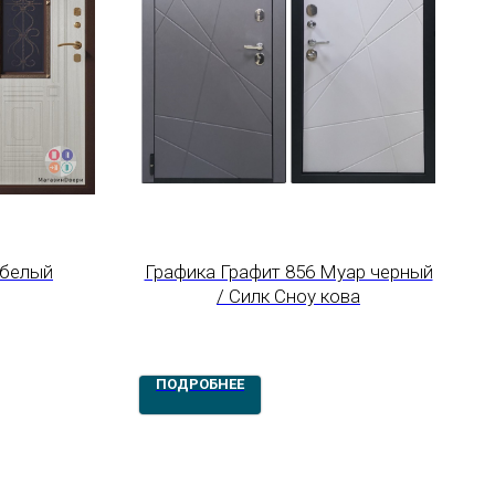
 белый
Графика Графит 856 Муар черный
/ Силк Сноу кова
ПОДРОБНЕЕ