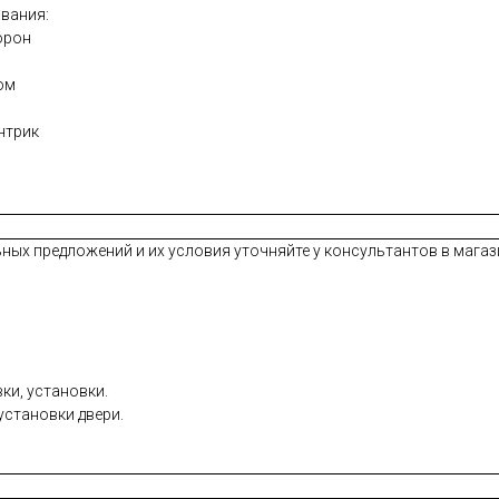
вания:
орон
ром
нтрик
ных предложений и их условия уточняйте у консультантов в магази
ки, установки.
установки двери.