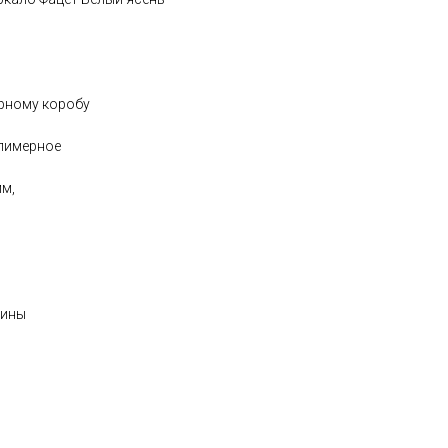
ерному коробу
лимерное
мм,
зины