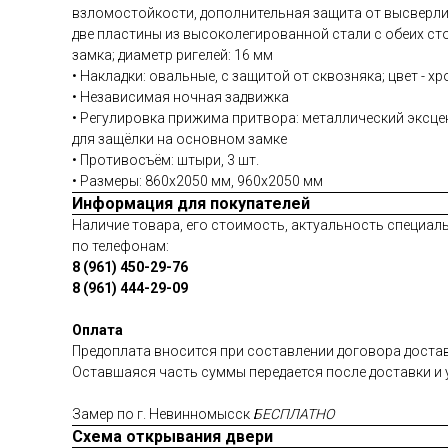
взломостойкости, дополнительная защита от высверли
две пластины из высоколегированной стали с обеих ст
замка; диаметр ригелей: 16 мм
• Накладки: овальные, с защитой от сквозняка; цвет - х
• Независимая ночная задвижка
• Регулировка прижима притвора: металлический эксце
для защёлки на основном замке
• Противосъём: штыри, 3 шт.
• Размеры: 860х2050 мм, 960х2050 мм
Информация для покупателей
Наличие товара, его стоимость, актуальность специаль
по телефонам:
8 (961) 450-29-76
8 (961) 444-29-09
Оплата
Предоплата вносится при составлении договора достав
Оставшаяся часть суммы передается после доставки и 
Замер по г. Невинномысск
БЕСПЛАТНО
Схема открывания двери