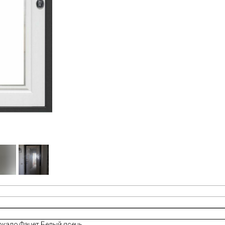
еркало Фацет Белый ясень