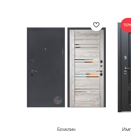
ТЕР
Бруклин
Имп