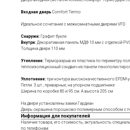
Входная дверь
Сomfort Termo
Идеальное сочетание с межкомнатными дверями VFD
Снаружи:
Графит букле
Внутри:
Декоративная панель МДФ 10 мм с отделкой PVC
Толщина двери 110 мм.
Утепление:
Терморазрыв из пластика по периметру по
теплоизоляционный сэндвич из панели пенополистирол
Уплотнение:
три контура высококачественного EPDM-у
Петли: 3 шт., приварные, на упорном подшипнике
Ширина по коробке 85 и 95 см. А высота 205 см.
На двери установлены замки Гардиан
Дверь окрашена порошково-полимерным способом с п
Информация для покупателей
Наличие товара, его стоимость, актуальность специаль
по телефонам: