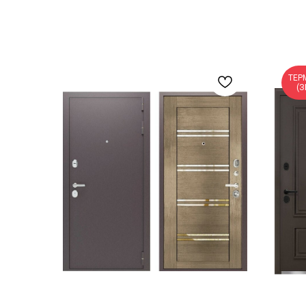
ТЕР
(З