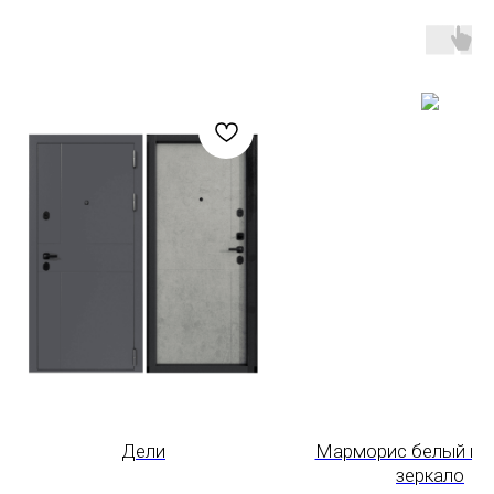
Дели
Марморис белый ма
зеркало