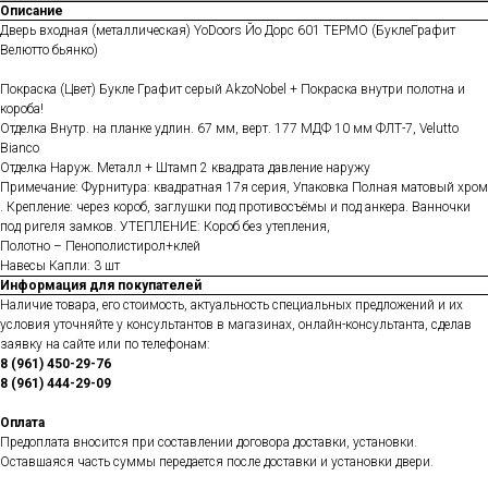
Описание
Дверь входная (металлическая) YoDoors Йо Дорс 601 ТЕРМО (БуклеГрафит
Велютто бьянко)
Покраска (Цвет) Букле Графит серый AkzoNobel + Покраска внутри полотна и
короба!
Отделка Внутр. на планке удлин. 67 мм, верт. 177 МДФ 10 мм ФЛТ-7, Velutto
Bianco
Отделка Наруж. Металл + Штамп 2 квадрата давление наружу
Примечание: Фурнитура: квадратная 17я серия, Упаковка Полная матовый хром
. Крепление: через короб, заглушки под противосъёмы и под анкера. Ванночки
под ригеля замков. УТЕПЛЕНИЕ: Короб без утепления,
Полотно – Пенополистирол+клей
Навесы Капли: 3 шт
Информация для покупателей
Наличие товара, его стоимость, актуальность специальных предложений и их
условия уточняйте у консультантов в магазинах, онлайн-консультанта, сделав
заявку на сайте или по телефонам:
8 (961) 450-29-76
8 (961) 444-29-09
Оплата
Предоплата вносится при составлении договора доставки, установки.
Оставшаяся часть суммы передается после доставки и установки двери.