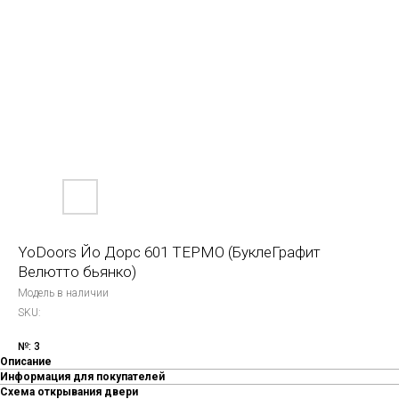
YoDoors Йо Дорс 601 ТЕРМО (БуклеГрафит
Велютто бьянко)
Модель в наличии
SKU:
№: 3
Описание
Информация для покупателей
Схема открывания двери