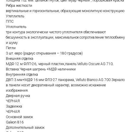
толщина 102 мм. цельное гнутое, цвет муар черный , порошковая краска
Ребра жесткости
вертикальные и горизонтальные, образующие монолитную конструкцию
Утеплитель
ППС
Уплотнитель
три контура экологически чистого уплотнителя обеспечивают
бесшумность в эксплуатации, максимальное сопротивление теплообмену
и шуму
Петли
3 шт. евро (радиус открывания – 180 градусов)
Внешняя отделка
МДФ 12 м ФЛП-26, черный пластик,панель:Velluto Oscure AG 710;
Вставка:Черная шагрень +МДФ наличники
Внутренняя отделка
ДВП 3 мм+МДФ 16 мм ФЛЗ-27 панорама, Velluto Bianco AG 700 Зеркало
в панели носит декоративный характер, возможно искажение
изображения.
Дверная ручка
ЧЕРНАЯ
Задвижка
ЧЕРНАЯ
Основной замок
Galeon 816
Дополнительный замок