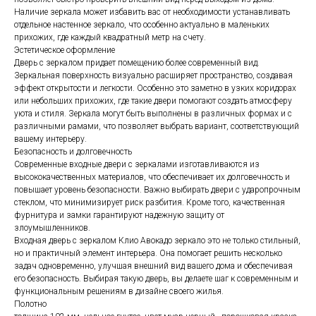
Наличие зеркала может избавить вас от необходимости устанавливать
отдельное настенное зеркало, что особенно актуально в маленьких
прихожих, где каждый квадратный метр на счету.
Эстетическое оформление
Дверь с зеркалом придает помещению более современный вид.
Зеркальная поверхность визуально расширяет пространство, создавая
эффект открытости и легкости. Особенно это заметно в узких коридорах
или небольших прихожих, где такие двери помогают создать атмосферу
уюта и стиля. Зеркала могут быть выполнены в различных формах и с
различными рамами, что позволяет выбрать вариант, соответствующий
вашему интерьеру.
Безопасность и долговечность
Современные входные двери с зеркалами изготавливаются из
высококачественных материалов, что обеспечивает их долговечность и
повышает уровень безопасности. Важно выбирать двери с ударопрочным
стеклом, что минимизирует риск разбития. Кроме того, качественная
фурнитура и замки гарантируют надежную защиту от
злоумышленников.
Входная дверь с зеркалом Клио Авокадо зеркало это не только стильный,
но и практичный элемент интерьера. Она помогает решить несколько
задач одновременно, улучшая внешний вид вашего дома и обеспечивая
его безопасность. Выбирая такую дверь, вы делаете шаг к современным и
функциональным решениям в дизайне своего жилья.
Полотно