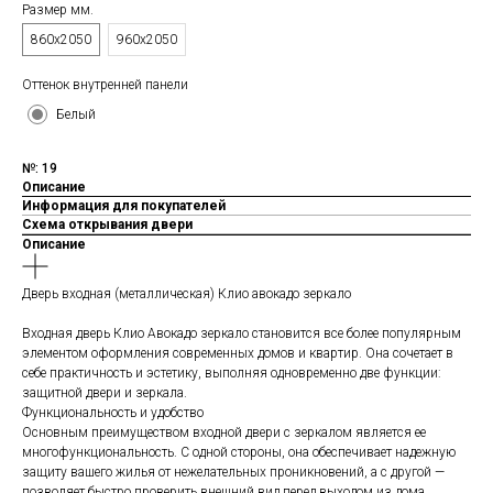
Размер мм.
860х2050
960х2050
Оттенок внутренней панели
Белый
№: 19
Описание
Информация для покупателей
Схема открывания двери
Описание
Дверь входная (металлическая) Клио авокадо зеркало
Входная дверь Клио Авокадо зеркало становится все более популярным
элементом оформления современных домов и квартир. Она сочетает в
себе практичность и эстетику, выполняя одновременно две функции:
защитной двери и зеркала.
Функциональность и удобство
Основным преимуществом входной двери с зеркалом является ее
многофункциональность. С одной стороны, она обеспечивает надежную
защиту вашего жилья от нежелательных проникновений, а с другой —
позволяет быстро проверить внешний вид перед выходом из дома.