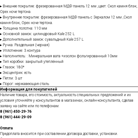
▸ Внешнее покрытие: фрезерованная МДФ панель 12 мм ,цвет: Скол камня блэк,
Орех ноче тертона.
▸ Внутреннее покрытие: фрезерованная МДФ панель с Зеркалом 12 мм ,Скол
камня блэк, Орех ноче тертона.
▸ Толщина полотна: 110 мм
▸ Основной замок: цилиндровый Kale 252 L
▸ Дополнительный замок: сувальдный Kale 257 L
▸ Ручка: Раздельная (черная)
▸ Уплотнение: 3 контура
▸ Наполнитель: : Минеральная вата +изолон фольгированный 10мм
▸ Тип коробки: закрытый утеплённый
▸ Глазок: 180*
▸ Эксцентрик: есть
▸ Петли: 3 шт
▸ Порог: нержавеющая сталь
Информация для покупателей
Наличие товара, его стоимость, актуальность специальных предложений и их
условия уточняйте у консультантов в магазинах, онлайн-консультанта, сделав
заявку на сайте или по телефонам:
8 (961) 450-29-76
8 (961) 444-29-09
Оплата
Предоплата вносится при составлении договора доставки, установки.